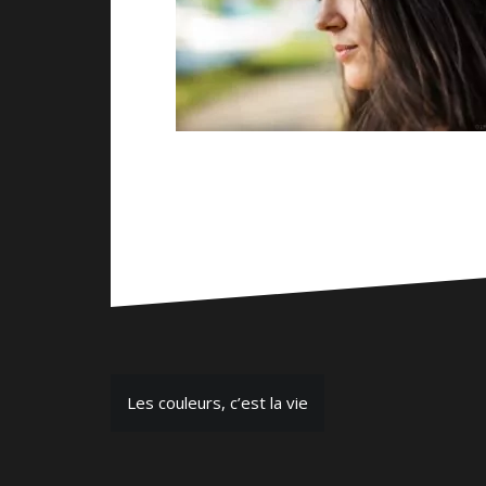
Navigation
Les couleurs, c’est la vie
de
l’article