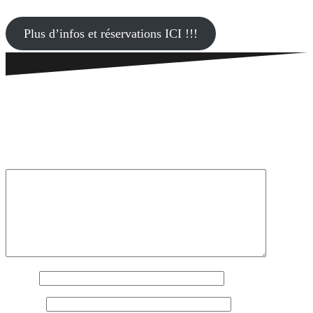
Plus d’infos et réservations ICI !!!
Laisser un commentaire
Votre adresse e-mail ne sera pas publiée.
Les champs obligatoires
sont indiqués avec
*
Commentaire
*
Nom
*
E-mail
*